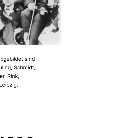
gebildet sind
uling, Schmidt,
r, Rink,
Leipzig: