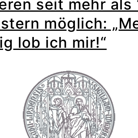
eren seit mehr als
stern möglich: „M
ig lob ich mir!“