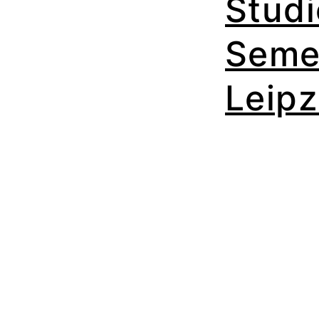
Studi
Seme
Leipz