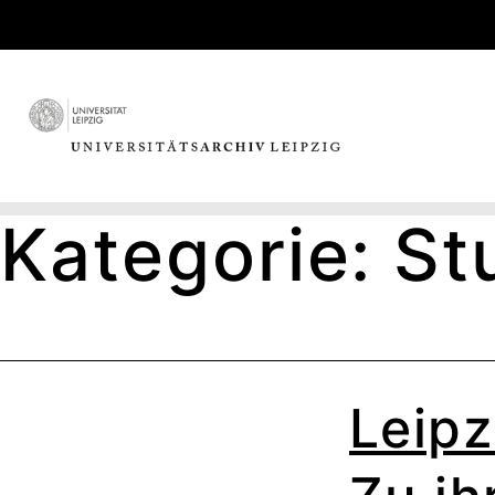
Skip
to
content
Kategorie:
St
Leipz