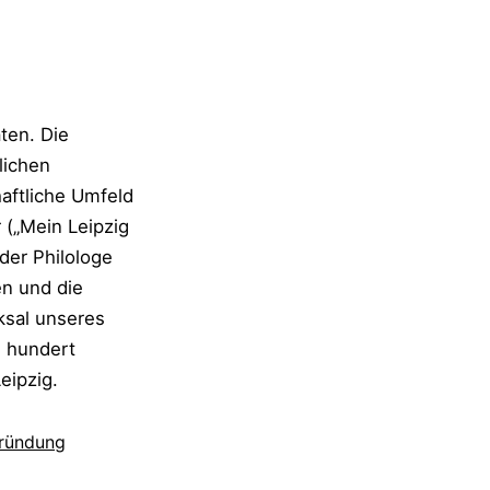
ten. Die
lichen
aftliche Umfeld
 („Mein Leipzig
 der Philologe
en und die
ksal unseres
e hundert
eipzig.
gründung