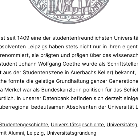
ist seit 1409 eine der studentenfreundlichsten Universitä
olventen Leipzigs haben stets nicht nur in ihren eigent
renommiert, sie prägten und prägen über das wissensch
student Johann Wolfgang Goethe wurde als Schriftsteller
itat aus der Studentenszene in Auerbachs Keller) bekannt,
che formte die geistige Grundhaltung ganzer Generation
a Merkel war als Bundeskanzlerin politisch für das Schic
tlich. In unserer Datenbank befinden sich derzeit einig
überregional bedeutsamen Absolventen der Universität L
Studentengeschichte
,
Universitätsgeschichte
,
Universitäts
 mit
Alumni
,
Leipzig
,
Universitätsgründung