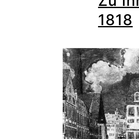
Zu ih
1818