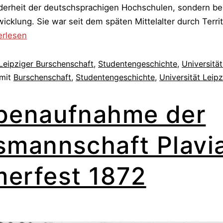
nderheit der deutschsprachigen Hochschulen, sondern be
cklung. Sie war seit dem späten Mittelalter durch Territ
iger
erlesen
chenschaft
Leipziger Burschenschaft
,
Studentengeschichte
,
Universitä
 mit
Burschenschaft
,
Studentengeschichte
,
Universität Leipz
penaufnahme der
dung
smannschaft Plavi
erfest 1872