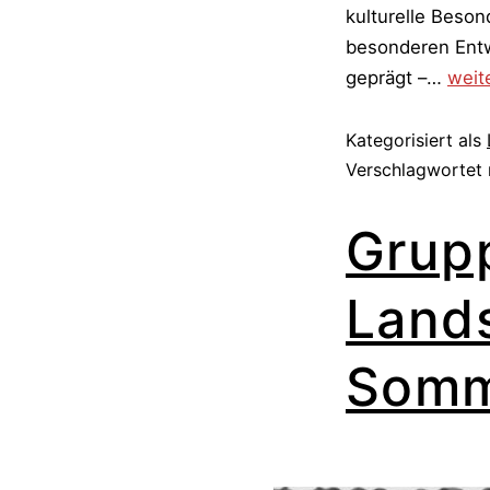
kulturelle Beso
besonderen Entwi
Leipz
geprägt –…
weit
Burs
|
Kategorisiert als
Zu
Verschlagwortet
ihrer
Grup
Grün
am
7.
Land
Juni
1818
Somm