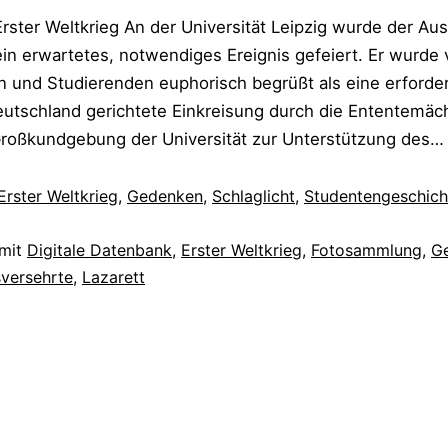
Erster Weltkrieg An der Universität Leipzig wurde der Au
ein erwartetes, notwendiges Ereignis gefeiert. Er wurde
 und Studierenden euphorisch begrüßt als eine erforder
utschland gerichtete Einkreisung durch die Ententemäch
Großkundgebung der Universität zur Unterstützung des
Erster Weltkrieg
,
Gedenken
,
Schlaglicht
,
Studentengeschich
 mit
Digitale Datenbank
,
Erster Weltkrieg
,
Fotosammlung
,
Ge
sversehrte
,
Lazarett