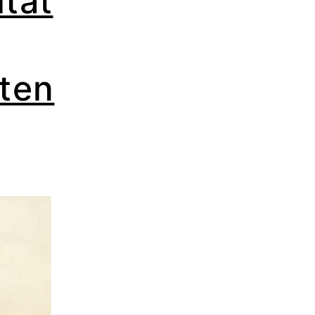
tät
sten