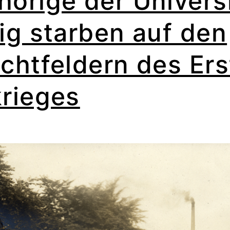
örige der Universi
ig starben auf den
chtfeldern des Er
rieges