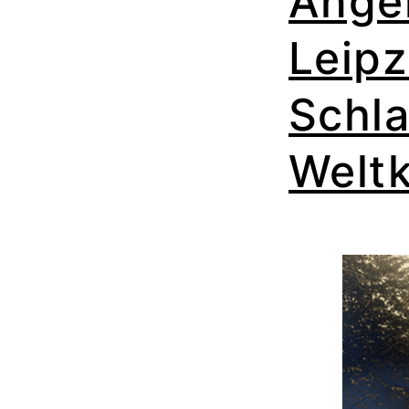
Angeh
Leipz
Schla
Weltk