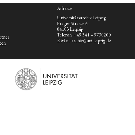
des
Adresse
Ersten
Universitätsarchiv Leipzig
Prager Strasse 6
Weltkrieges
04103 Leipzig
Telefon: +49 341 – 9730200
rtner
E-Mail: archiv@uni-leipzig.de
ten