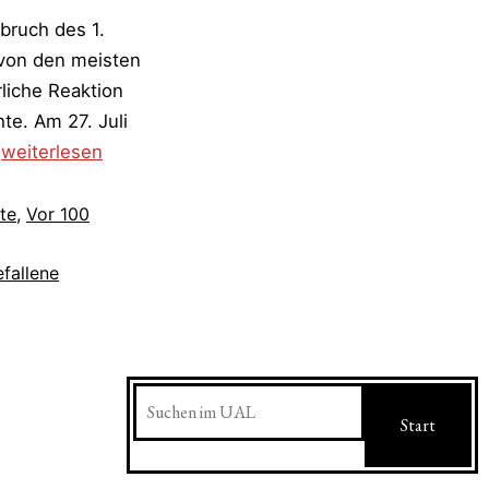
sbruch des 1.
 von den meisten
liche Reaktion
te. Am 27. Juli
1396
…
weiterlesen
junge
Studenten
te
,
Vor 100
und
fallene
Angehörige
der
Universität
Leipzig
Suchen
starben
Start
auf
den
Schlachtfeldern