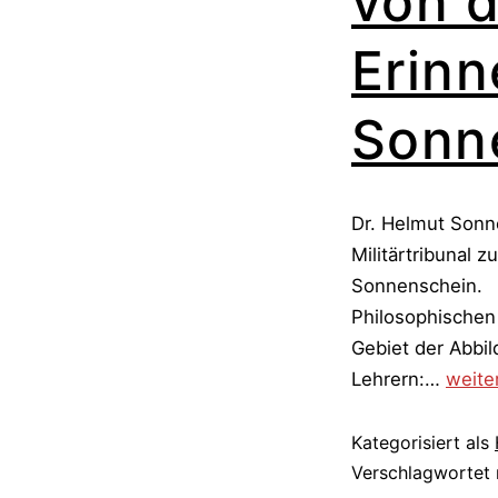
von d
Erinn
Sonn
Dr. Helmut Sonn
Militärtribunal z
Sonnenschein. A
Philosophischen 
Gebiet der Abbil
Von
Lehrern:…
weite
den
Nazis
Kategorisiert als
angegr
Verschlagwortet