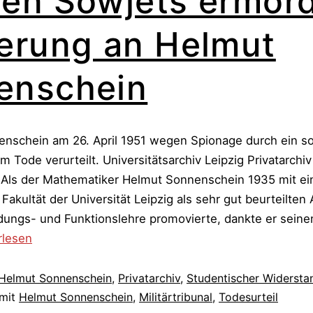
en Sowjets ermord
erung an Helmut
enschein
enschein am 26. April 1951 wegen Spionage durch ein s
um Tode verurteilt. Universitätsarchiv Leipzig Privatarchi
ls der Mathematiker Helmut Sonnenschein 1935 mit ein
Fakultät der Universität Leipzig als sehr gut beurteilten
dungs- und Funktionslehre promovierte, dankte er seine
rlesen
Helmut Sonnenschein
,
Privatarchiv
,
Studentischer Widersta
iffen,
 mit
Helmut Sonnenschein
,
Militärtribunal
,
Todesurteil