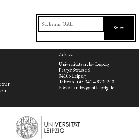
Suchen
Start
Adresse
Universitätsarchiv Leipzig
Prager Strasse 6
04103 Leipzig
Telefon: +49 341 – 9730200
rtner
E-Mail: archiv@uni-leipzig.de
ten