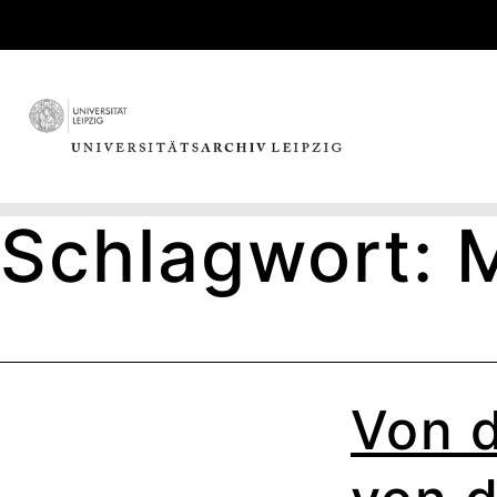
Skip
to
content
Schlagwort:
M
Von d