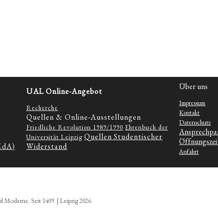
ts
det
erung
Über uns
UAL Online-Angebot
t
Impressum
Recherche
nschein
Kontakt
Quellen & Online-Ausstellungen
Datenschutz
Friedliche Revolution 1989/1990
Ehrenbuch der
Ansprechpa
Quellen Studentischer
Universität Leipzig
Öffnungszei
MdA)
Widerstand
Anfahrt
d Moderne. Seit 1409. | Leipzig 2026.