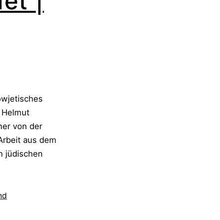
et |
owjetisches
v Helmut
er von der
 Arbeit aus dem
n jüdischen
nd