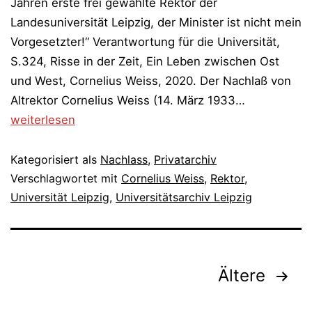
Jahren erste frei gewählte Rektor der
Landesuniversität Leipzig, der Minister ist nicht mein
Vorgesetzter!“ Verantwortung für die Universität,
S.324, Risse in der Zeit, Ein Leben zwischen Ost
und West, Cornelius Weiss, 2020. Der Nachlaß von
Das
Altrektor Cornelius Weiss (14. März 1933…
Privatarchiv
weiterlesen
von
Altrektor
Kategorisiert als
Nachlass
,
Privatarchiv
Cornelius
Verschlagwortet mit
Cornelius Weiss
,
Rektor
,
Universität Leipzig
,
Universitätsarchiv Leipzig
Weiss
kommt
Seitennummerierung
ins
Universitäts
der
Ältere
Leipzig
Beiträge