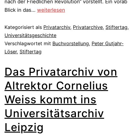
nach der Friedlichen Revolution“ vorstellt. Ein vorab
Stiftertag
Blick in das…
weiterlesen
am
8.
Kategorisiert als
Privatarchiv
,
Privatarchive
,
Stiftertag
,
Juni
Universitätsgeschichte
Verschlagwortet mit
2023
Buchvorstellung
,
Peter Gutjahr-
Löser
,
Stiftertag
Das Privatarchiv von
Altrektor Cornelius
Weiss kommt ins
Universitätsarchiv
Leipzig