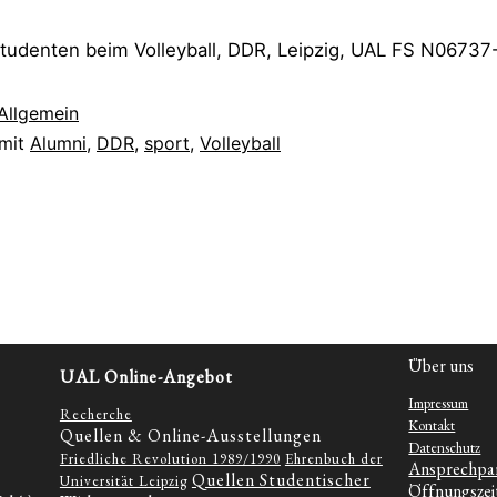
Studenten beim Volleyball, DDR, Leipzig, UAL FS N06737
Allgemein
 mit
Alumni
,
DDR
,
sport
,
Volleyball
Über uns
UAL Online-Angebot
Impressum
Recherche
Kontakt
Quellen & Online-Ausstellungen
Datenschutz
Friedliche Revolution 1989/1990
Ehrenbuch der
Ansprechpa
Quellen Studentischer
Universität Leipzig
Öffnungszei