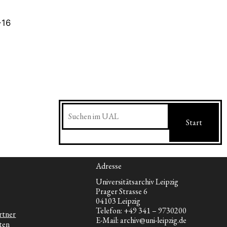
-16
Suchen
Start
Adresse
Universitätsarchiv Leipzig
Prager Strasse 6
04103 Leipzig
Telefon: +49 341 – 9730200
rtner
E-Mail: archiv@uni-leipzig.de
ten