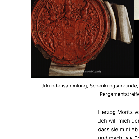
Urkundensammlung, Schenkungsurkunde, Pe
Pergamentstreif
Herzog Moritz v
„Ich will mich d
dass sie mir lie
und macht sie ü