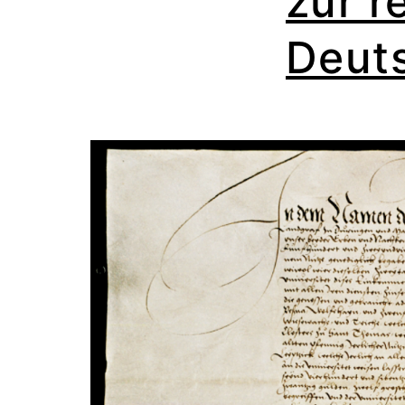
zur r
Deut