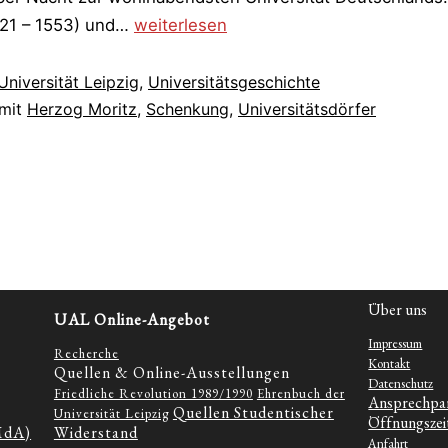
22.
521 – 1553) und…
weiterlesen
April
1544
Universität Leipzig
,
Universitätsgeschichte
|
 mit
Herzog Moritz
,
Schenkung
,
Universitätsdörfer
Leipzig
wird
zur
reichsten
Universität
Deutschlands
Über uns
UAL Online-Angebot
Impressum
Recherche
Kontakt
Quellen & Online-Ausstellungen
Datenschutz
Friedliche Revolution 1989/1990
Ehrenbuch der
Ansprechpa
Quellen Studentischer
Universität Leipzig
Öffnungszei
MdA)
Widerstand
Anfahrt