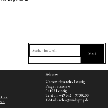
Suchen
Start
Adresse
Universitätsarchiv Leipzig
Prager Strasse 6
04103 Leipzig
Telefon: +49 341 – 9730200
rtner
E-Mail: archiv@uni-leipzig.de
ten