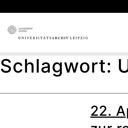
Skip
to
content
Schlagwort:
U
22. A