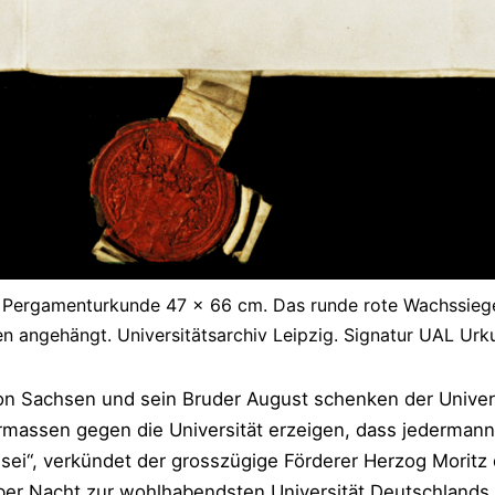
rgamenturkunde 47 x 66 cm. Das runde rote Wachssiegel 
en angehängt. Universitätsarchiv Leipzig. Signatur UAL Ur
on Sachsen und sein Bruder August schenken der Univers
ermassen gegen die Universität erzeigen, dass jedermann
b sei“, verkündet der grosszügige Förderer Herzog Moritz 
ber Nacht zur wohlhabendsten Universität Deutschlands.