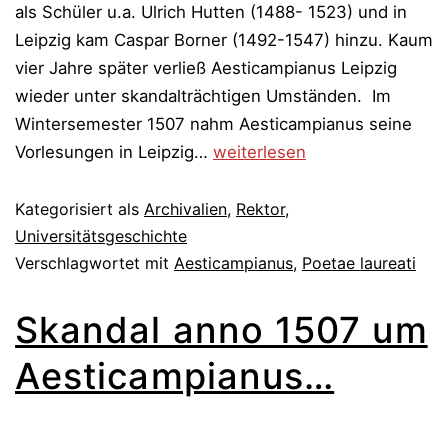
als Schüler u.a. Ulrich Hutten (1488- 1523) und in
Leipzig kam Caspar Borner (1492-1547) hinzu. Kaum
vier Jahre später verließ Aesticampianus Leipzig
wieder unter skandalträchtigen Umständen. Im
Wintersemester 1507 nahm Aesticampianus seine
Skandal
Vorlesungen in Leipzig…
weiterlesen
anno
1507
Kategorisiert als
Archivalien
,
Rektor
,
um
Universitätsgeschichte
Verschlagwortet mit
Aesticampianus
Aesticampianus…
,
Poetae laureati
Skandal anno 1507 um
Aesticampianus…