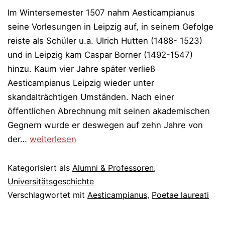
Im Wintersemester 1507 nahm Aesticampianus
seine Vorlesungen in Leipzig auf, in seinem Gefolge
reiste als Schüler u.a. Ulrich Hutten (1488- 1523)
und in Leipzig kam Caspar Borner (1492-1547)
hinzu. Kaum vier Jahre später verließ
Aesticampianus Leipzig wieder unter
skandalträchtigen Umständen. Nach einer
öffentlichen Abrechnung mit seinen akademischen
Gegnern wurde er deswegen auf zehn Jahre von
Skandal
der…
weiterlesen
anno
1507
Kategorisiert als
Alumni & Professoren
,
um
Universitätsgeschichte
Verschlagwortet mit
Aesticampianus…
Aesticampianus
,
Poetae laureati