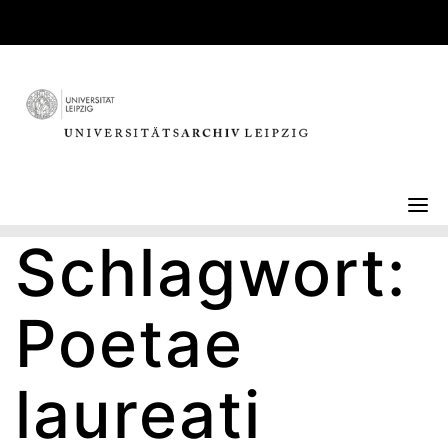
Skip
to
content
Schlagwort:
Poetae
laureati