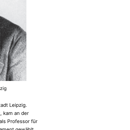
zig
adt Leipzig.
t, kam an der
ls Professor für
lament gewählt