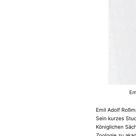
Em
Emil Adolf Roßm
Sein kurzes Stud
Königlichen Säch
Zoologie zu aka