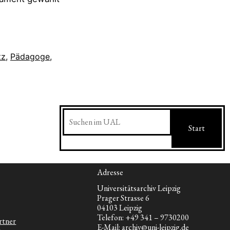
tz
,
Pädagoge
,
Suchen
Start
Adresse
Universitätsarchiv Leipzig
Prager Strasse 6
04103 Leipzig
Telefon: +49 341 – 9730200
rtner
E-Mail: archiv@uni-leipzig.de