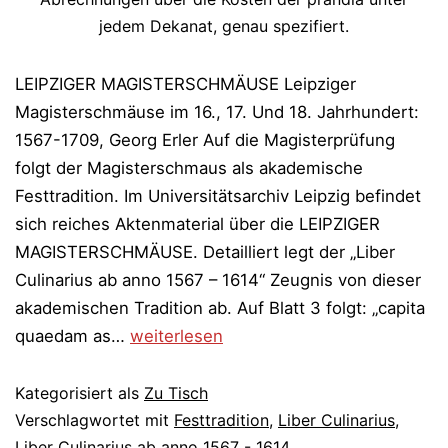
jedem Dekanat, genau spezifiert.
LEIPZIGER MAGISTERSCHMÄUSE Leipziger
Magisterschmäuse im 16., 17. Und 18. Jahrhundert:
1567-1709, Georg Erler Auf die Magisterprüfung
folgt der Magisterschmaus als akademische
Festtradition. Im Universitätsarchiv Leipzig befindet
sich reiches Aktenmaterial über die LEIPZIGER
MAGISTERSCHMÄUSE. Detailliert legt der „Liber
Culinarius ab anno 1567 – 1614“ Zeugnis von dieser
akademischen Tradition ab. Auf Blatt 3 folgt: „capita
Der
quaedam as…
weiterlesen
Liber
Culinarius
Kategorisiert als
Zu Tisch
Verschlagwortet mit
Festtradition
,
Liber Culinarius
,
Liber Culinarius ab anno 1567 - 1614
,