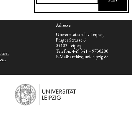
Adresse
Universitätsarchiv Leipzig
Prager Strasse 6
04103 Leipzig
Telefon: +49 341 – 9730200
rtner
E-Mail: archiv@uni-leipzig.de
ten