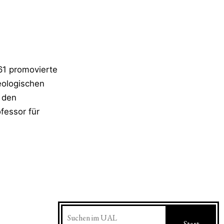
61 promovierte
Geologischen
n den
fessor für
Suchen
Start