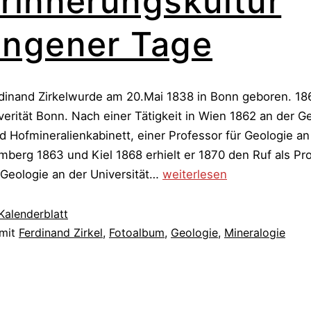
rinnerungskultur
angener Tage
dinand Zirkelwurde am 20.Mai 1838 in Bonn geboren. 18
iverität Bonn. Nach einer Tätigkeit in Wien 1862 an der 
d Hofmineralienkabinett, einer Professor für Geologie a
mberg 1863 und Kiel 1868 erhielt er 1870 den Ruf als Pro
Wertvolles
 Geologie an der Universität…
weiterlesen
Fotoalbum
zeugt
Kalenderblatt
von
 mit
Ferdinand Zirkel
,
Fotoalbum
,
Geologie
,
Mineralogie
Erinnerungskultur
vergangener
Tage