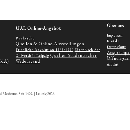
Über uns
UAL Online-Angebot
Impressum
Recherche
Kontakt
Quellen & Online-Ausstellungen
Datenschutz
Friedliche Revolution 1989/1990
Ehrenbuch der
Ansprechpa
Quellen Studentischer
Universität Leipzig
Öffnungszei
MdA)
Widerstand
Anfahrt
d Moderne. Seit 1409. | Leipzig 2026.