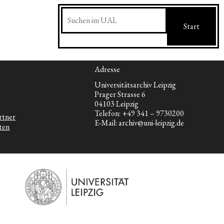
Suchen
Start
Adresse
Universitätsarchiv Leipzig
Prager Strasse 6
04103 Leipzig
Telefon: +49 341 – 9730200
rtner
E-Mail: archiv@uni-leipzig.de
ten