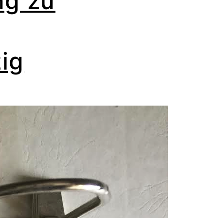
ng zu
zig