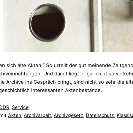
den sich alte Akten.“ So urteilt der gut meinende Zeitgen
iveinrichtungen. Und damit liegt er gar nicht so verkehr
e Archive ins Gespräch bringt, sind nicht so sehr die äl
geschichtlich interessanten Aktenbestände.
DDR
,
Service
 mit
Akten
,
Archivarbeit
,
Archivgesetz
,
Datenschutz
,
Klassis