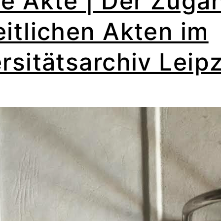
e Akte | Der Zuga
itlichen Akten im
rsitätsarchiv Leip