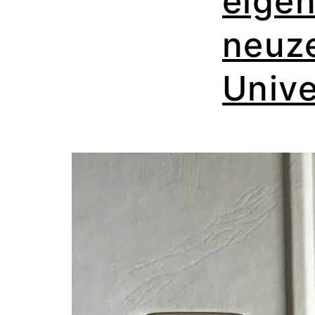
eigen
neuze
Unive