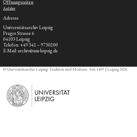
Öffnungszeiten
Anfahrt
Adresse
Universitätsarchiv Leipzig
Prager Strasse 6
04103 Leipzig
Telefon: +49 341 – 9730200
E-Mail: archiv@uni-leipzig.de
© Universitätsarchiv Leipzig. Tradition und Moderne. Seit 1409. | Leipzig 2026.