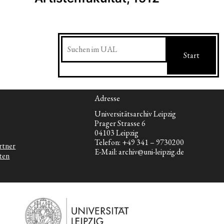
Suchen
Start
Adresse
Universitätsarchiv Leipzig
Prager Strasse 6
04103 Leipzig
Telefon: +49 341 – 9730200
rtner
E-Mail: archiv@uni-leipzig.de
ten