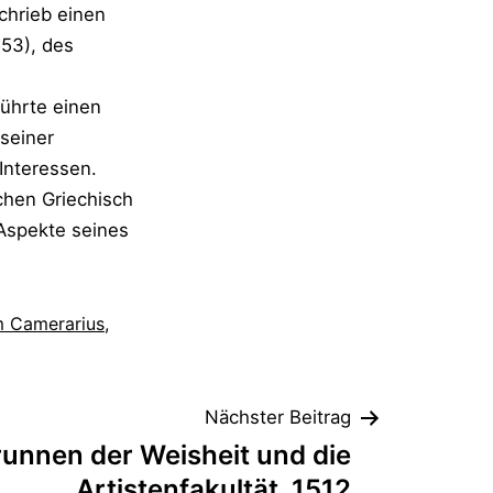
chrieb einen
553), des
ührte einen
 seiner
 Interessen.
chen Griechisch
 Aspekte seines
m Camerarius
,
Nächster Beitrag
runnen der Weisheit und die
Artistenfakultät, 1512