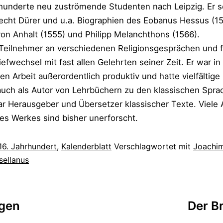
hunderte neu zuströmende Studenten nach Leipzig. Er s
recht Dürer und u.a. Biographien des Eobanus Hessus (1
on Anhalt (1555) und Philipp Melanchthons (1566).
Teilnehmer an verschiedenen Religionsgesprächen und f
fwechsel mit fast allen Gelehrten seiner Zeit. Er war in
en Arbeit außerordentlich produktiv und hatte vielfältige
auch als Autor von Lehrbüchern zu den klassischen Spra
ar Herausgeber und Übersetzer klassischer Texte. Viele
es Werkes sind bisher unerforscht.
16. Jahrhundert
,
Kalenderblatt
Verschlagwortet mit
Joachi
ellanus
tion
ngen
Der B