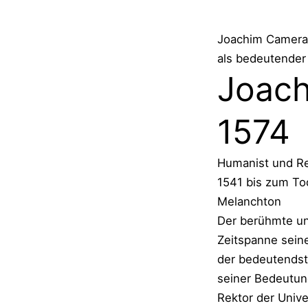
Joachim Camerar
als bedeutender 
Joach
1574
Humanist und Ref
1541 bis zum Tod
Melanchton
Der berühmte und
Zeitspanne sein
der bedeutendste
seiner Bedeutun
Rektor der Unive