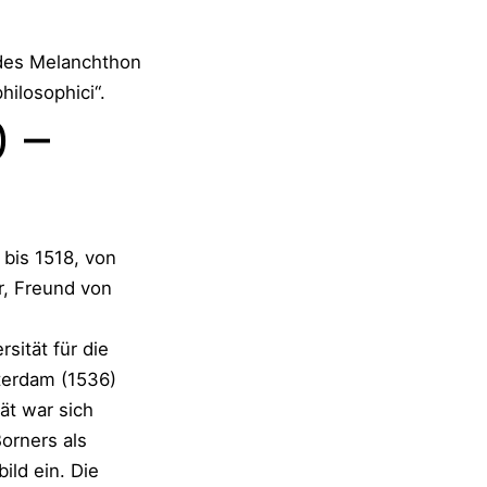
des Melanchthon
hilosophici“.
 –
 bis 1518, von
r, Freund von
sität für die
terdam (1536)
ät war sich
orners als
ild ein. Die