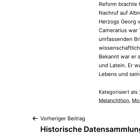
Reform brachte 
Nachruf auf Alb
Herzogs Georg v
Camerarius war 
umfassenden Brie
wissenschaftlich
Bekannt war er 
und Latein. Er w
Lebens und sein
Kategorisiert als
Melanchthon
,
Mos
Beitragsnaviga
Vorheriger Beitrag
Historische Datensammlu