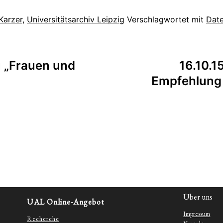
Karzer
,
Universitätsarchiv Leipzig
Verschlagwortet mit
Dat
tion
u „Frauen und
16.10.1
Empfehlung
Über uns
UAL Online-Angebot
Impressum
Recherche