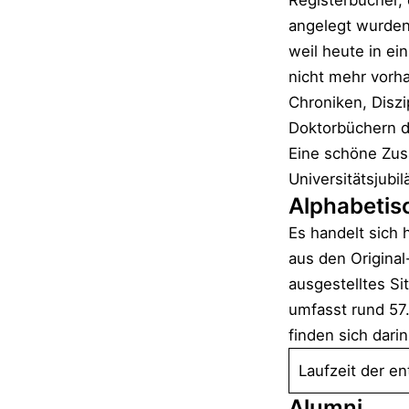
Registerbücher, 
angelegt wurden
weil heute in ei
nicht mehr vorh
Chroniken, Diszi
Doktorbüchern d
Eine schöne Zus
Universitätsjubi
Alphabetis
Es handelt sich 
aus den Origina
ausgestelltes Si
umfasst rund 57.
finden sich darin
Laufzeit der en
Alumni