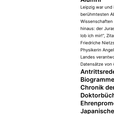
Leipzig war und 
berühmtesten Abs
Wissenschaften 
hinaus: der Jura
lob ich mir!“, Z
Friedriche Nietz
Physikerin Angel
Landes verantwor
Datensätze von 
Antrittsred
Biogramm
Chronik der
Doktorbüche
Ehrenprom
Japanische