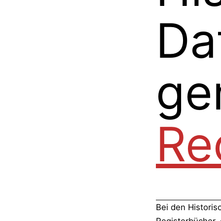
Da
ge
Re
Bei den Histori