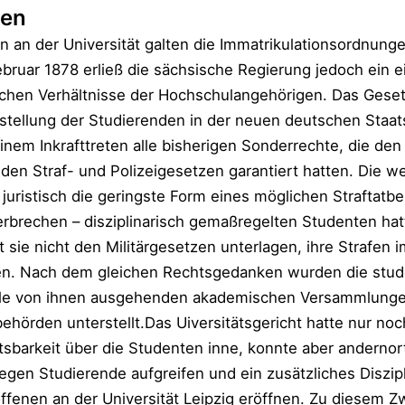
fen
n an der Universität galten die Immatrikulationsordnunge
bruar 1878 erließ die sächsische Regierung jedoch ein 
ichen Verhältnisse der Hochschulangehörigen. Das Geset
sstellung der Studierenden in der neuen deutschen Staat
inem Inkrafttreten alle bisherigen Sonderrechte, die de
en Straf- und Polizeigesetzen garantiert hatten. Die w
juristisch die geringste Form eines möglichen Straftat
rbrechen – disziplinarisch gemaßregelten Studenten hatt
t sie nicht den Militärgesetzen unterlagen, ihre Strafen
n. Nach dem gleichen Rechtsgedanken wurden die stud
lle von ihnen ausgehenden akademischen Versammlunge
behörden unterstellt.Das Uiversitätsgericht hatte nur noc
htsbarkeit über die Studenten inne, konnte aber andernor
egen Studierende aufgreifen und ein zusätzliches Diszip
fenen an der Universität Leipzig eröffnen. Zu diesem Zw