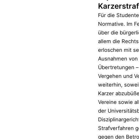
Karzerstra
Für die Studente
Normative. Im Fe
über die bürgerl
allem die Recht
erloschen mit se
Ausnahmen von d
Übertretungen – 
Vergehen und Ve
weiterhin, sowei
Karzer abzubüße
Vereine sowie a
der Universitäts
Disziplinargeric
Strafverfahren g
gegen den Betrof