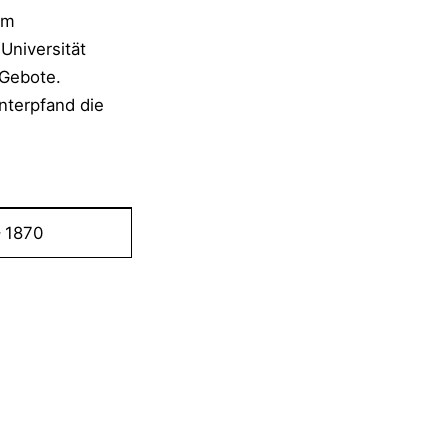
em
Universität
 Gebote.
nterpfand die
 1870