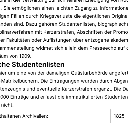
die in der Verwaltung zur schnelleren Erledigung von R
. Sie ermöglichen einen leichten Zugang zu Information
nigen Fällen durch Kriegsverluste die eigentlichen Origin
anden sind. Dazu gehören Studentenlisten, biographisch
plinarverfahren mit Karzerstrafen, Abschriften der Pro
er Fakultäten oder Auflistungen über entzogene akadem
ammenstellung widmet sich allein dem Presseecho auf 
läum von 1909.
che Studentenlisten
hier um eine von der damaligen Quästurbehörde angefert
l-Matrikelbüchern. Die Eintragungen wurden durch Abga
ttenzeugnis und eventuelle Karzerstrafen ergänzt. Die 
000 Einträge und erfasst die immatrikulierten Studenten
 nicht.
thaltenen Archivalien:
1825 