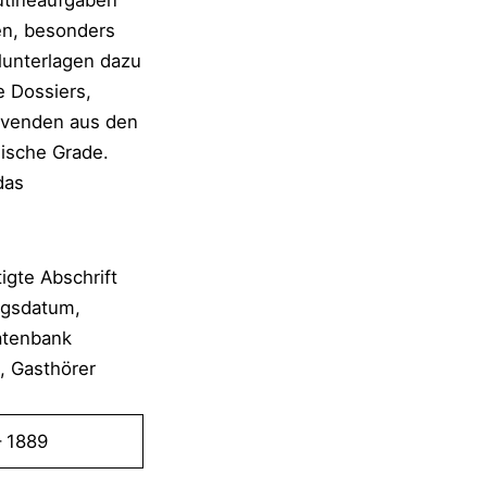
outineaufgaben
en, besonders
alunterlagen dazu
e Dossiers,
movenden aus den
ische Grade.
das
igte Abschrift
ngsdatum,
Datenbank
, Gasthörer
– 1889