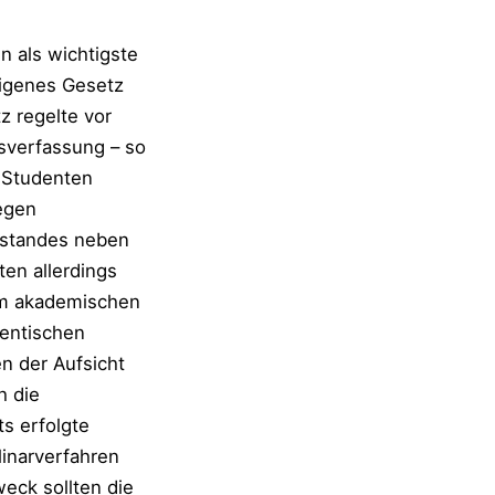
n als wichtigste
eigenes Gesetz
z regelte vor
sverfassung – so
n Studenten
egen
bestandes neben
en allerdings
 im akademischen
entischen
n der Aufsicht
h die
ts erfolgte
linarverfahren
eck sollten die