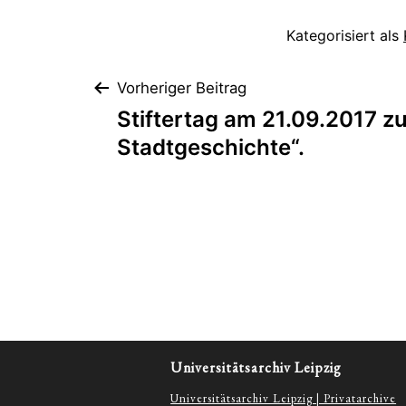
Kategorisiert als
Beitragsnaviga
Vorheriger Beitrag
Stiftertag am 21.09.2017 z
Stadtgeschichte“.
Universitätsarchiv Leipzig
Universitätsarchiv Leipzig | Privatarchive