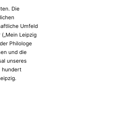
ten. Die
lichen
aftliche Umfeld
 („Mein Leipzig
 der Philologe
nen und die
sal unseres
e hundert
eipzig.