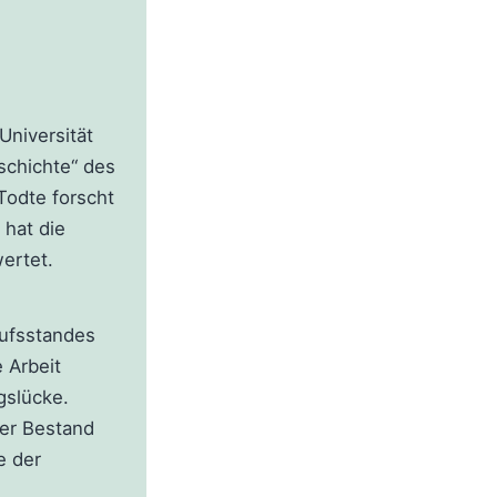
Universität
schichte“ des
 Todte forscht
 hat die
ertet.
rufsstandes
e Arbeit
gslücke.
der Bestand
e der