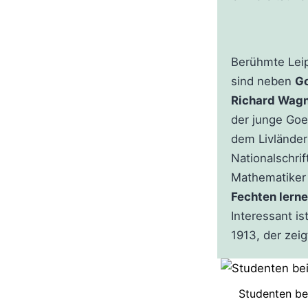
Berühmte Leip
sind neben
G
Richard Wag
der junge Goe
dem Livländer
Nationalschri
Mathematiker
Fechten lern
Interessant i
1913, der zeig
Studenten be