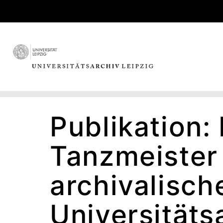
Skip
to
content
Publikation: 
Tanzmeister 
archivalisch
Universitäts