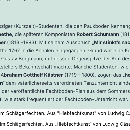
ziger (Kurzzeit)-Studenten, die den Paukboden kenneng
oethe
, die späteren Komponisten
Robert Schumann
(18
ner
(1813 -1883). Mit seinem Ausspruch
„Mir stinkt’s n
the 1767 in die Annalen eingegangen. Grund war eine K
 Gustav Bergmann, mit dessen Degenspitze der Arm des
ftstellers Bekanntschaft machte. Manche Studenten, wie
 A
braham Gotthelf Kästner
(1719 – 1800), zogen das
„h
en“
dem väterlicherseits verordneten Tanzunterricht einde
st der veröffentlichte Fechtboden-Plan aus dem Sommer
t, wie stark frequentiert der Fechtboden-Unterricht war.
im Schlägerfechten. Aus „Hiebfechtkunst“ von Ludwig Cäsa