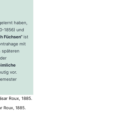
elernt haben,
10-1856) und
ach Füchsen“
ist
ontrahage mit
 späteren
 der
eimliche
utig vor.
semester
r Roux, 1885.