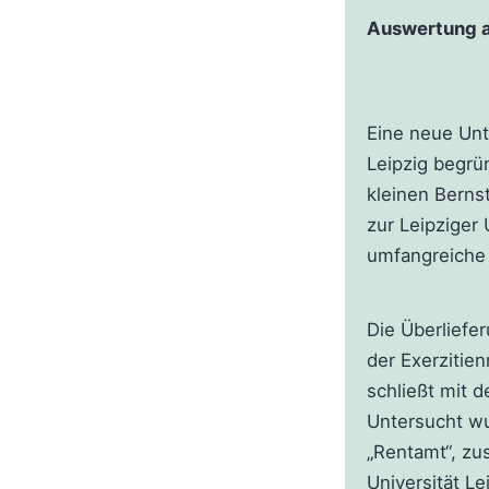
Auswertung ar
Eine neue Unt
Leipzig begrü
kleinen Bernst
zur Leipziger
umfangreiche 
Die Überliefe
der Exerzitien
schließt mit 
Untersucht wu
„Rentamt“, zu
Universität L