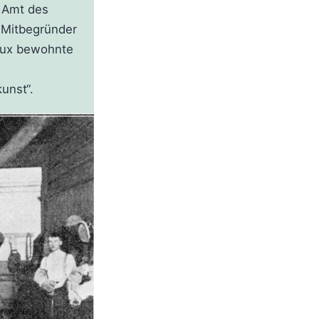
 Amt des
r Mitbegründer
Roux bewohnte
kunst“.