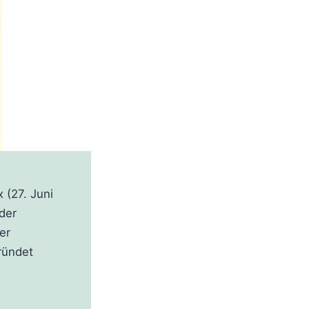
 (27. Juni
der
er
ründet