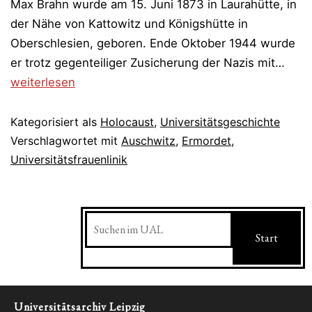
Max Brahn wurde am 15. Juni 1873 in Laurahütte, in
der Nähe von Kattowitz und Königshütte in
Oberschlesien, geboren. Ende Oktober 1944 wurde
In
er trotz gegenteiliger Zusicherung der Nazis mit…
Ausc
weiterlesen
ermo
Univ
Kategorisiert als
Holocaust
,
Universitätsgeschichte
|
Verschlagwortet mit
Auschwitz
,
Ermordet
,
Universitätsfrauenlinik
Max
Brah
Lucy
Suchen
Beck
Start
Sieg
Hell
Universitätsarchiv Leipzig