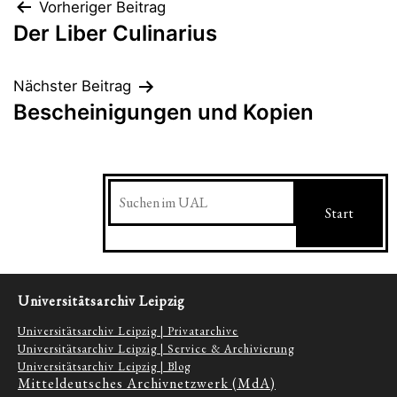
Beitragsnavigation
Vorheriger Beitrag
Der Liber Culinarius
Nächster Beitrag
Bescheinigungen und Kopien
Suchen
Start
Universitätsarchiv Leipzig
Universitätsarchiv Leipzig | Privatarchive
Universitätsarchiv Leipzig | Service & Archivierung
Universitätsarchiv Leipzig | Blog
Mitteldeutsches Archivnetzwerk (MdA)