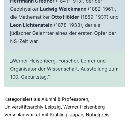
Herrmann Credner
(1841-1913), der der
Geophysiker
Ludwig Weickmann
(1882-1961),
die Mathematiker
Otto Hölder
(1859-1937) und
Leon Lichtenstein
(1878-1933), der als
jüdischer Gelehrter eines der ersten Opfer der
NS-Zeit war.
„
Werner Heisenberg
. Forscher, Lehrer und
Organisator der Wissenschaft. Ausstellung zum
100. Geburtstag.“
Kategorisiert als
Alumni & Professoren
,
Universitätsarchiv Leipzig
,
Werner Heisenberg
Verschlagwortet mit
Frühling
,
Japan
,
Nobelpreis