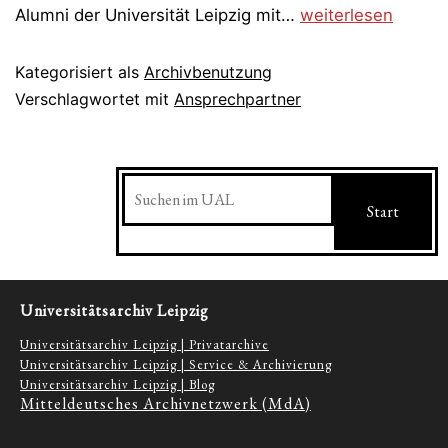
Ansprechpartner
Alumni der Universität Leipzig mit…
weiterlesen
Kategorisiert als
Archivbenutzung
Verschlagwortet mit
Ansprechpartner
Suchen
Start
Universitätsarchiv Leipzig
Universitätsarchiv Leipzig | Privatarchive
Universitätsarchiv Leipzig | Service & Archivierung
Universitätsarchiv Leipzig | Blog
Mitteldeutsches Archivnetzwerk (MdA)